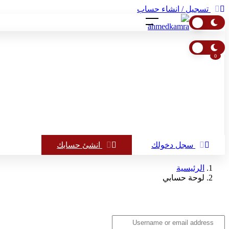
تسجيل / انشاء حساب
0
فارغة حاليا:
0.00
جنيهًا
اكمل تسوقك
سجل دخولك
انشئ حسابك
الرئيسية
لوحة حسابي